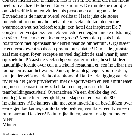
heeft om zichzelf te horen. En er is ruimte. De ruimte die nodig is
om zichzelf te kunnen vinden, als persoon en als organisatie.
Bovendien is de natuur overal voelbaar. Het is juist die stoere
buitenkant in combinatie met al die uitstekende faciliteiten die
waarmaakt wat het belooft te zijn: een hotel dat inspireert.De 7
congres- en vergaderzalen hebben ieder een eigen unieke uitstraling
en sfeer. Ben je met een kleinere groep? Neem dan plaats in de
boardroom met openslaande deuren naar de binnentuin. Organiseer
je een groot event zoals een productpresentatie? Dan is de grootste
zaal met eigen foyer, receptie en veel daglicht de zaal waar jij naar
op zoek bent!Naast de veelzijdige vergaderruimtes, beschikt deze
natuurlijke locatie over een uitstekend restaurant en een hotelbar met
loungeterras aan het water. Dankzij de aanlegsteiger voor de deur,
kun je hier zelfs met de boot aankomen! Dankzij de ligging aan de
rivier en het grote privéterrein met de sportvelden en een amfitheater,
organiseer je naast jouw zakelijke meeting ook een leuke
teambuildingsactiviteit! Overnachten Na een drukke dag vol
overleg, kun je hier heerlijk blijven slapen in een van de 80
hotelkamers. Alle kamers zijn met zorg ingericht en beschikken over
een eigen badkamer, comfortabele bedden, een flatscreen tv en een
ruim bureau. De sfeer? Natuurlijke tinten, warm, rustig en modern.
Meer
Minder
Ruimtes overzicht