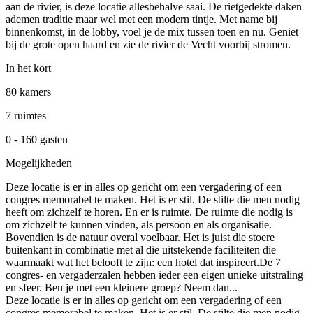
aan de rivier, is deze locatie allesbehalve saai. De rietgedekte daken
ademen traditie maar wel met een modern tintje. Met name bij
binnenkomst, in de lobby, voel je de mix tussen toen en nu. Geniet
bij de grote open haard en zie de rivier de Vecht voorbij stromen.
In het kort
80 kamers
7 ruimtes
0 - 160 gasten
Mogelijkheden
Deze locatie is er in alles op gericht om een vergadering of een
congres memorabel te maken. Het is er stil. De stilte die men nodig
heeft om zichzelf te horen. En er is ruimte. De ruimte die nodig is
om zichzelf te kunnen vinden, als persoon en als organisatie.
Bovendien is de natuur overal voelbaar. Het is juist die stoere
buitenkant in combinatie met al die uitstekende faciliteiten die
waarmaakt wat het belooft te zijn: een hotel dat inspireert.De 7
congres- en vergaderzalen hebben ieder een eigen unieke uitstraling
en sfeer. Ben je met een kleinere groep? Neem dan...
Deze locatie is er in alles op gericht om een vergadering of een
congres memorabel te maken. Het is er stil. De stilte die men nodig