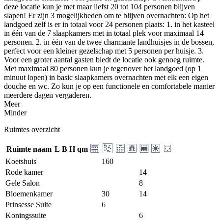
deze locatie kun je met maar liefst 20 tot 104 personen blijven
slapen! Er zijn 3 mogelijkheden om te blijven overnachten: Op het
landgoed zelf is er in totaal voor 24 personen plaats: 1. in het kasteel
in één van de 7 slaapkamers met in totaal plek voor maximaal 14
personen. 2. in één van de twee charmante landhuisjes in de bossen,
perfect voor een kleiner gezelschap met 5 personen per huisje. 3.
Voor een groter aantal gasten biedt de locatie ook genoeg ruimte.
Met maximaal 80 personen kun je tegenover het landgoed (op 1
minuut lopen) in basic slaapkamers overnachten met elk een eigen
douche en wc. Zo kun je op een functionele en comfortabele manier
meerdere dagen vergaderen.
Meer
Minder
Ruimtes overzicht
Ruimte naam
L
B
H
qm
Koetshuis
160
Rode kamer
14
Gele Salon
8
Bloemenkamer
30
14
Prinsesse Suite
6
Koningssuite
6