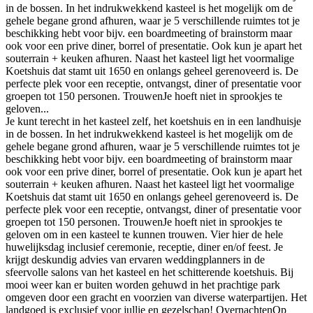
in de bossen. In het indrukwekkend kasteel is het mogelijk om de
gehele begane grond afhuren, waar je 5 verschillende ruimtes tot je
beschikking hebt voor bijv. een boardmeeting of brainstorm maar
ook voor een prive diner, borrel of presentatie. Ook kun je apart het
souterrain + keuken afhuren. Naast het kasteel ligt het voormalige
Koetshuis dat stamt uit 1650 en onlangs geheel gerenoveerd is. De
perfecte plek voor een receptie, ontvangst, diner of presentatie voor
groepen tot 150 personen. TrouwenJe hoeft niet in sprookjes te
geloven...
Je kunt terecht in het kasteel zelf, het koetshuis en in een landhuisje
in de bossen. In het indrukwekkend kasteel is het mogelijk om de
gehele begane grond afhuren, waar je 5 verschillende ruimtes tot je
beschikking hebt voor bijv. een boardmeeting of brainstorm maar
ook voor een prive diner, borrel of presentatie. Ook kun je apart het
souterrain + keuken afhuren. Naast het kasteel ligt het voormalige
Koetshuis dat stamt uit 1650 en onlangs geheel gerenoveerd is. De
perfecte plek voor een receptie, ontvangst, diner of presentatie voor
groepen tot 150 personen. TrouwenJe hoeft niet in sprookjes te
geloven om in een kasteel te kunnen trouwen. Vier hier de hele
huwelijksdag inclusief ceremonie, receptie, diner en/of feest. Je
krijgt deskundig advies van ervaren weddingplanners in de
sfeervolle salons van het kasteel en het schitterende koetshuis. Bij
mooi weer kan er buiten worden gehuwd in het prachtige park
omgeven door een gracht en voorzien van diverse waterpartijen. Het
landgoed is exclusief voor jullie en gezelschap! OvernachtenOp