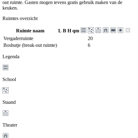
out ruimte. Gasten mogen tevens gratis gebruik maken van de
keuken.
Ruimtes overzicht
Ruimte naam
L
B
H
qm
Vergaderruimte
20
Boshutje (break-out ruimte)
6
Legenda
School
Staand
Theater