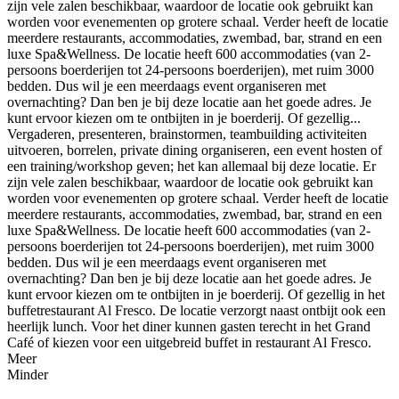
zijn vele zalen beschikbaar, waardoor de locatie ook gebruikt kan
worden voor evenementen op grotere schaal. Verder heeft de locatie
meerdere restaurants, accommodaties, zwembad, bar, strand en een
luxe Spa&Wellness. De locatie heeft 600 accommodaties (van 2-
persoons boerderijen tot 24-persoons boerderijen), met ruim 3000
bedden. Dus wil je een meerdaags event organiseren met
overnachting? Dan ben je bij deze locatie aan het goede adres. Je
kunt ervoor kiezen om te ontbijten in je boerderij. Of gezellig...
Vergaderen, presenteren, brainstormen, teambuilding activiteiten
uitvoeren, borrelen, private dining organiseren, een event hosten of
een training/workshop geven; het kan allemaal bij deze locatie. Er
zijn vele zalen beschikbaar, waardoor de locatie ook gebruikt kan
worden voor evenementen op grotere schaal. Verder heeft de locatie
meerdere restaurants, accommodaties, zwembad, bar, strand en een
luxe Spa&Wellness. De locatie heeft 600 accommodaties (van 2-
persoons boerderijen tot 24-persoons boerderijen), met ruim 3000
bedden. Dus wil je een meerdaags event organiseren met
overnachting? Dan ben je bij deze locatie aan het goede adres. Je
kunt ervoor kiezen om te ontbijten in je boerderij. Of gezellig in het
buffetrestaurant Al Fresco. De locatie verzorgt naast ontbijt ook een
heerlijk lunch. Voor het diner kunnen gasten terecht in het Grand
Café of kiezen voor een uitgebreid buffet in restaurant Al Fresco.
Meer
Minder