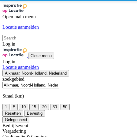
Open main menu
Locatie aanmelden
Log in
Close menu
Log in
Locatie aanmelden
Alkmaar, Noord-Holland, Nederland
zoekgebied
Straal (km)
1
5
10
15
20
30
50
Resetten
Bevestig
Gelegenheid
Bedrijfsevent
Vergadering
Conferentie & Congres