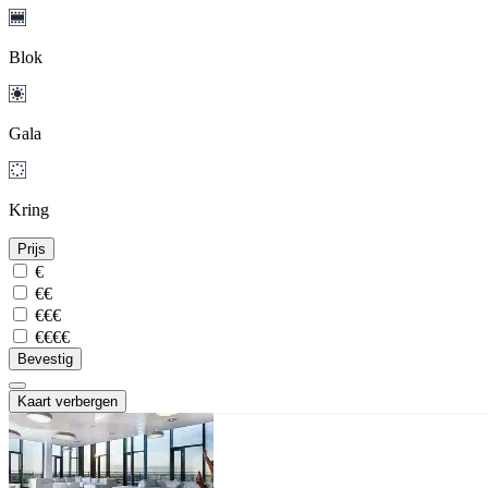
Blok
Gala
Kring
Prijs
€
€€
€€€
€€€€
Bevestig
Kaart verbergen