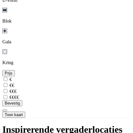
U-vorm
Blok
Gala
Kring
Prijs
€
€€
€€€
€€€€
Bevestig
Toon kaart
Inspirerende vergaderlocaties