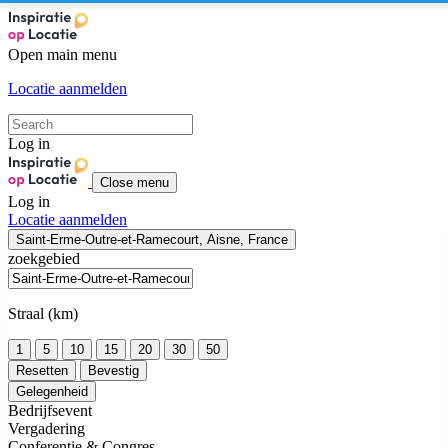
Open main menu
Locatie aanmelden
Log in
Close menu
Log in
Locatie aanmelden
Saint-Erme-Outre-et-Ramecourt, Aisne, France
zoekgebied
Straal (km)
1
5
10
15
20
30
50
Resetten
Bevestig
Gelegenheid
Bedrijfsevent
Vergadering
Conferentie & Congres