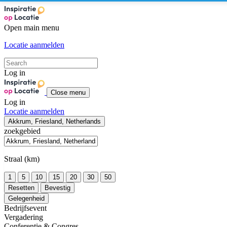
Open main menu
Locatie aanmelden
Log in
Close menu
Log in
Locatie aanmelden
Akkrum, Friesland, Netherlands
zoekgebied
Straal (km)
1
5
10
15
20
30
50
Resetten
Bevestig
Gelegenheid
Bedrijfsevent
Vergadering
Conferentie & Congres