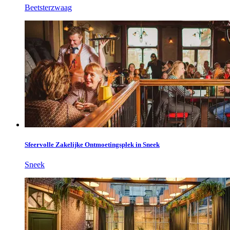
Beetsterzwaag
Sfeervolle Zakelijke Ontmoetingsplek in Sneek
Sneek