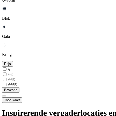
U-vorm
Blok
Gala
Kring
Prijs
€
€€
€€€
€€€€
Bevestig
Toon kaart
Inspirerende vergaderlocaties 