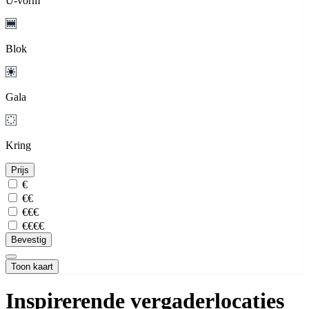
U-vorm
Blok
Gala
Kring
Prijs
€
€€
€€€
€€€€
Bevestig
Toon kaart
Inspirerende vergaderlocaties