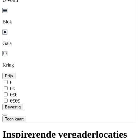
U-vorm
Blok
Gala
Kring
Prijs
€
€€
€€€
€€€€
Bevestig
Toon kaart
Inspirerende vergaderlocaties