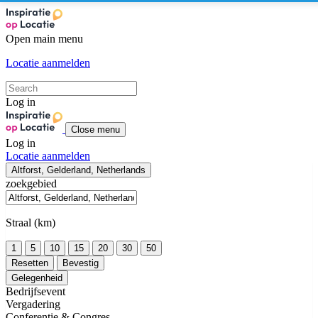
Open main menu
Locatie aanmelden
Log in
Close menu
Log in
Locatie aanmelden
Altforst, Gelderland, Netherlands
zoekgebied
Straal (km)
1
5
10
15
20
30
50
Resetten
Bevestig
Gelegenheid
Bedrijfsevent
Vergadering
Conferentie & Congres