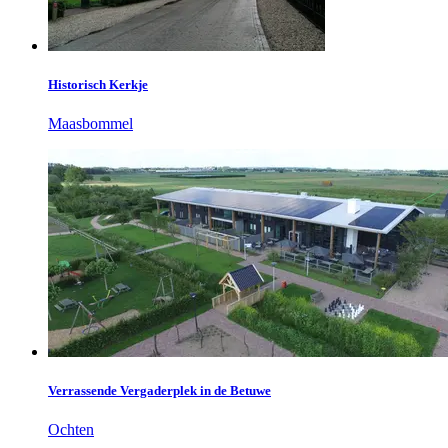
Historisch Kerkje
Maasbommel
Verrassende Vergaderplek in de Betuwe
Ochten