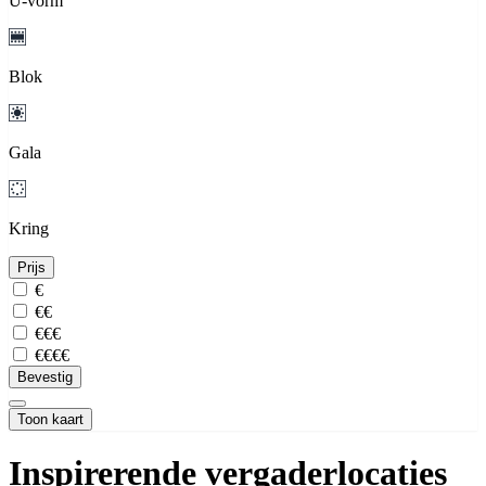
U-vorm
Blok
Gala
Kring
Prijs
€
€€
€€€
€€€€
Bevestig
Toon kaart
Inspirerende vergaderlocaties