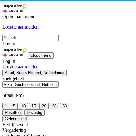
Open main menu
Locatie aanmelden
Log in
Close menu
Log in
Locatie aanmelden
Arkel, South Holland, Netherlands
zoekgebied
Straal (km)
1
5
10
15
20
30
50
Resetten
Bevestig
Gelegenheid
Bedrijfsevent
Vergadering
Conferentie & Congres