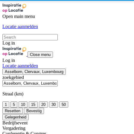
Open main menu
Locatie aanmelden
Log in
Close menu
Log in
Locatie aanmelden
Asselborn, Clervaux, Luxembourg
zoekgebied
Straal (km)
1
5
10
15
20
30
50
Resetten
Bevestig
Gelegenheid
Bedrijfsevent
Vergadering
Conferentie & Congres