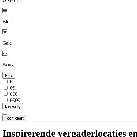
U-vorm
Blok
Gala
Kring
Prijs
€
€€
€€€
€€€€
Bevestig
Toon kaart
Inspirerende vergaderlocaties e