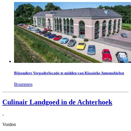
Bijzondere Vergaderlocatie te midden van Klassieke Automobielen
Brummen
Culinair Landgoed in de Achterhoek
-
Vorden