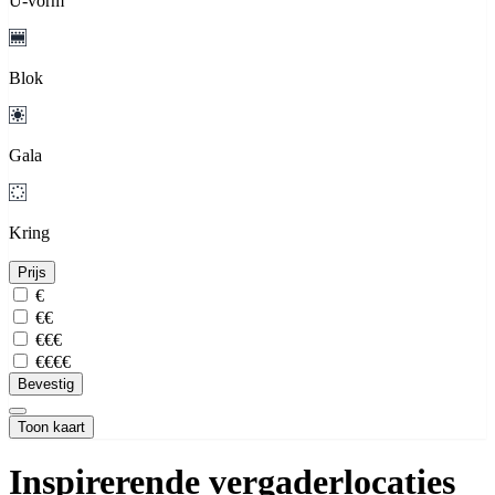
U-vorm
Blok
Gala
Kring
Prijs
€
€€
€€€
€€€€
Bevestig
Toon kaart
Inspirerende vergaderlocaties