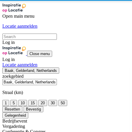
Open main menu
Locatie aanmelden
Log in
Close menu
Log in
Locatie aanmelden
Baak, Gelderland, Netherlands
zoekgebied
Straal (km)
1
5
10
15
20
30
50
Resetten
Bevestig
Gelegenheid
Bedrijfsevent
Vergadering
Conferentie & Congres