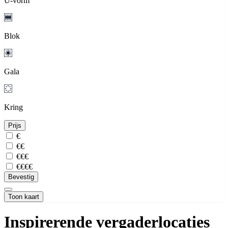
U-vorm
Blok
Gala
Kring
Prijs
€
€€
€€€
€€€€
Bevestig
Toon kaart
Inspirerende vergaderlocaties