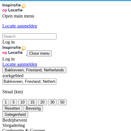
Open main menu
Locatie aanmelden
Log in
Close menu
Log in
Locatie aanmelden
Bakkeveen, Friesland, Netherlands
zoekgebied
Straal (km)
1
5
10
15
20
30
50
Resetten
Bevestig
Gelegenheid
Bedrijfsevent
Vergadering
Conferentie & Congres