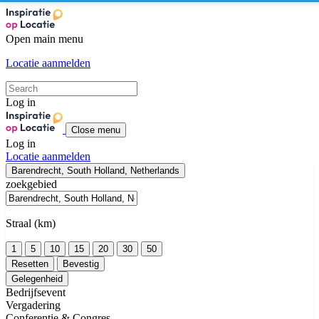
Open main menu
Locatie aanmelden
Log in
Close menu
Log in
Locatie aanmelden
Barendrecht, South Holland, Netherlands
zoekgebied
Straal (km)
1
5
10
15
20
30
50
Resetten
Bevestig
Gelegenheid
Bedrijfsevent
Vergadering
Conferentie & Congres