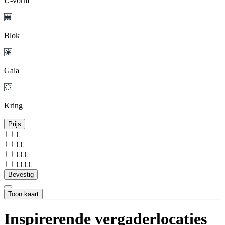
U-vorm
Blok
Gala
Kring
Prijs
€
€€
€€€
€€€€
Bevestig
Toon kaart
Inspirerende vergaderlocaties