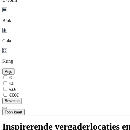
U-vorm
Blok
Gala
Kring
Prijs
€
€€
€€€
€€€€
Bevestig
Toon kaart
Inspirerende vergaderlocaties e