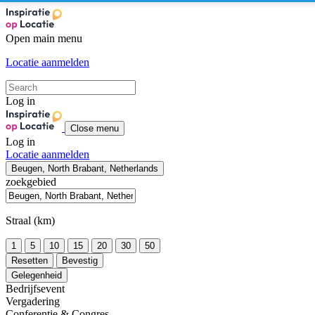
Open main menu
Locatie aanmelden
Log in
Close menu
Log in
Locatie aanmelden
Beugen, North Brabant, Netherlands
zoekgebied
Straal (km)
1
5
10
15
20
30
50
Resetten
Bevestig
Gelegenheid
Bedrijfsevent
Vergadering
Conferentie & Congres