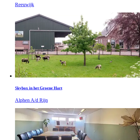
Reeuwijk
Skybox in het Groene Hart
Alphen A/d Rijn