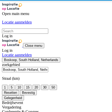
Open main menu
Locatie aanmelden
Log in
Close menu
Log in
Locatie aanmelden
Boskoop, South Holland, Netherlands
zoekgebied
Straal (km)
1
5
10
15
20
30
50
Resetten
Bevestig
Gelegenheid
Bedrijfsevent
Vergadering
Conferentie & Congres