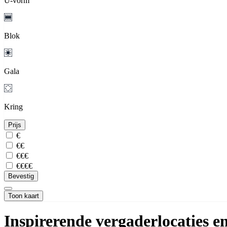
U-vorm
Blok
Gala
Kring
Prijs
€
€€
€€€
€€€€
Bevestig
Toon kaart
Inspirerende vergaderlocaties 