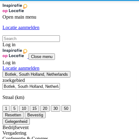
Open main menu
Locatie aanmelden
Log in
Close menu
Log in
Locatie aanmelden
Botlek, South Holland, Netherlands
zoekgebied
Straal (km)
1
5
10
15
20
30
50
Resetten
Bevestig
Gelegenheid
Bedrijfsevent
Vergadering
Conferentie & Congres