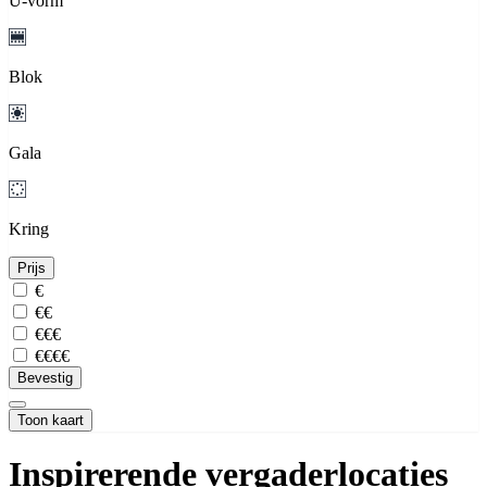
U-vorm
Blok
Gala
Kring
Prijs
€
€€
€€€
€€€€
Bevestig
Toon kaart
Inspirerende vergaderlocaties