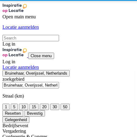
Open main menu
Locatie aanmelden
Log in
Close menu
Log in
Locatie aanmelden
Bruinehaar, Overijssel, Netherlands
zoekgebied
Straal (km)
1
5
10
15
20
30
50
Resetten
Bevestig
Gelegenheid
Bedrijfsevent
Vergadering
Conferentie & Congres