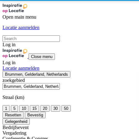
Open main menu
Locatie aanmelden
Log in
Close menu
Log in
Locatie aanmelden
Brummen, Gelderland, Netherlands
zoekgebied
Straal (km)
1
5
10
15
20
30
50
Resetten
Bevestig
Gelegenheid
Bedrijfsevent
Vergadering
Conferentie & Congres