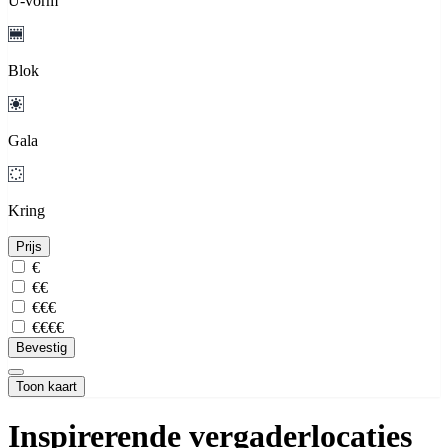
U-vorm
Blok
Gala
Kring
Prijs
€
€€
€€€
€€€€
Bevestig
Toon kaart
Inspirerende vergaderlocaties