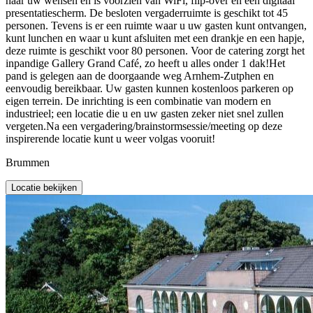
naar uw wensen en is voorzien van WiFi, flip-over en een digitaal
presentatiescherm. De besloten vergaderruimte is geschikt tot 45
personen. Tevens is er een ruimte waar u uw gasten kunt ontvangen,
kunt lunchen en waar u kunt afsluiten met een drankje en een hapje,
deze ruimte is geschikt voor 80 personen. Voor de catering zorgt het
inpandige Gallery Grand Café, zo heeft u alles onder 1 dak!Het
pand is gelegen aan de doorgaande weg Arnhem-Zutphen en
eenvoudig bereikbaar. Uw gasten kunnen kostenloos parkeren op
eigen terrein. De inrichting is een combinatie van modern en
industrieel; een locatie die u en uw gasten zeker niet snel zullen
vergeten.Na een vergadering/brainstormsessie/meeting op deze
inspirerende locatie kunt u weer volgas vooruit!
Brummen
Locatie bekijken