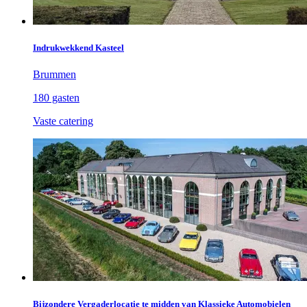
Indrukwekkend Kasteel
Brummen
180 gasten
Vaste catering
Bijzondere Vergaderlocatie te midden van Klassieke Automobielen