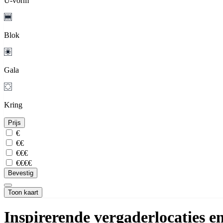
U-vorm
Blok
Gala
Kring
Prijs
€
€€
€€€
€€€€
Bevestig
Toon kaart
Inspirerende vergaderlocaties 