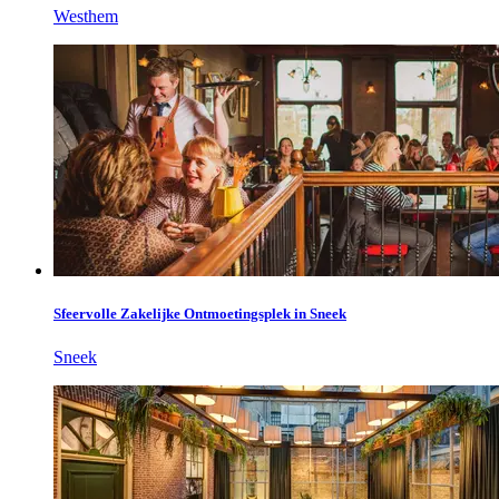
Westhem
Sfeervolle Zakelijke Ontmoetingsplek in Sneek
Sneek