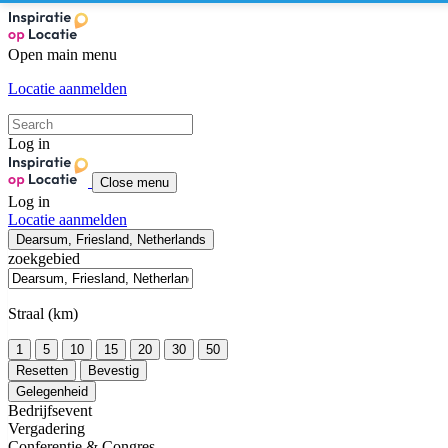
Open main menu
Locatie aanmelden
Log in
Close menu
Log in
Locatie aanmelden
Dearsum, Friesland, Netherlands
zoekgebied
Straal (km)
1
5
10
15
20
30
50
Resetten
Bevestig
Gelegenheid
Bedrijfsevent
Vergadering
Conferentie & Congres