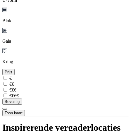
U-vorm
Blok
Gala
Kring
Prijs
€
€€
€€€
€€€€
Bevestig
Toon kaart
Inspirerende vergaderlocaties