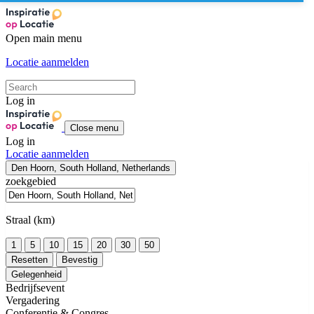
Open main menu
Locatie aanmelden
Log in
Close menu
Log in
Locatie aanmelden
Den Hoorn, South Holland, Netherlands
zoekgebied
Straal (km)
1
5
10
15
20
30
50
Resetten
Bevestig
Gelegenheid
Bedrijfsevent
Vergadering
Conferentie & Congres