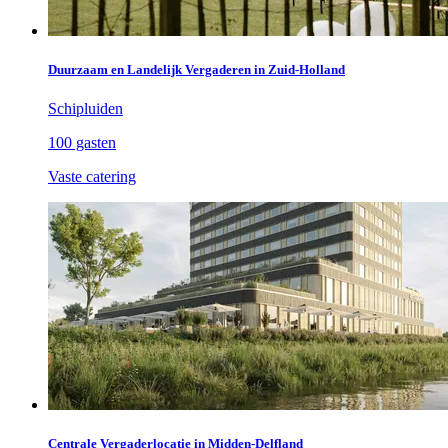
Duurzaam en Landelijk Vergaderen in Zuid-Holland
Schipluiden
100 gasten
Vaste catering
Centrale Vergaderlocatie in Midden-Delfland