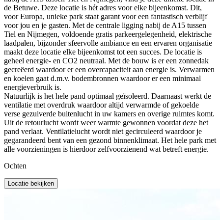
de Betuwe.
Deze locatie is hét adres voor elke bijeenkomst. Dit,
voor Europa, unieke park staat garant voor een fantastisch verblijf
voor jou en je gasten. Met de centrale ligging nabij de A15 tussen
Tiel en Nijmegen, voldoende gratis parkeergelegenheid, elektrische
laadpalen, bijzonder sfeervolle ambiance en een ervaren organisatie
maakt deze locatie elke bijeenkomst tot een succes.
De locatie is
geheel energie- en CO2 neutraal. Met de bouw is er een zonnedak
gecreëerd waardoor er een overcapaciteit aan energie is. Verwarmen
en koelen gaat d.m.v. bodembronnen waardoor er een minimaal
energieverbruik is.
Natuurlijk is het hele pand optimaal geïsoleerd. Daarnaast werkt de
ventilatie met overdruk waardoor altijd verwarmde of gekoelde
verse gezuiverde buitenlucht in uw kamers en overige ruimtes komt.
Uit de retourlucht wordt weer warmte gewonnen voordat deze het
pand verlaat. Ventilatielucht wordt niet gecirculeerd waardoor je
gegarandeerd bent van een gezond binnenklimaat. Het hele park met
alle voorzieningen is hierdoor zelfvoorzienend wat betreft energie.
Ochten
Locatie bekijken