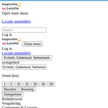
Open main menu
Locatie aanmelden
Log in
Close menu
Log in
Locatie aanmelden
Echteld, Gelderland, Netherlands
zoekgebied
Straal (km)
1
5
10
15
20
30
50
Resetten
Bevestig
Gelegenheid
Bedrijfsevent
Vergadering
Conferentie & Congres