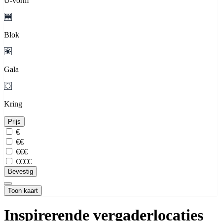
U-vorm
Blok
Gala
Kring
Prijs
€
€€
€€€
€€€€
Bevestig
Toon kaart
Inspirerende vergaderlocaties