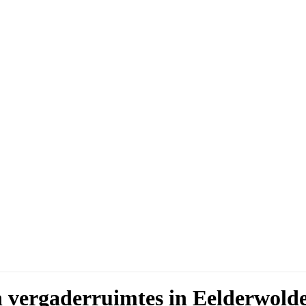
n vergaderruimtes in Eelderwold