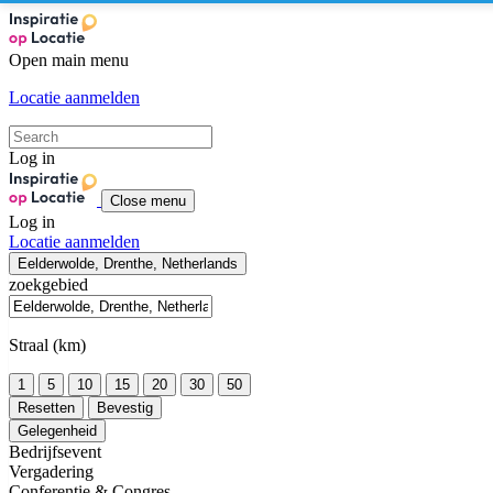
Open main menu
Locatie aanmelden
Log in
Close menu
Log in
Locatie aanmelden
Eelderwolde, Drenthe, Netherlands
zoekgebied
Straal (km)
1
5
10
15
20
30
50
Resetten
Bevestig
Gelegenheid
Bedrijfsevent
Vergadering
Conferentie & Congres