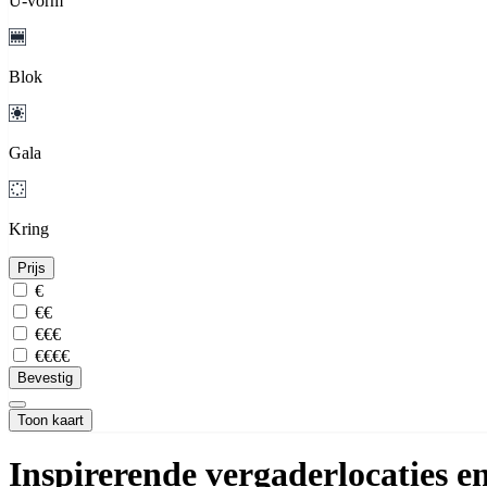
U-vorm
Blok
Gala
Kring
Prijs
€
€€
€€€
€€€€
Bevestig
Toon kaart
Inspirerende vergaderlocaties e