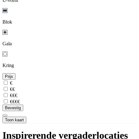
U-vorm
Blok
Gala
Kring
Prijs
€
€€
€€€
€€€€
Bevestig
Toon kaart
Inspirerende vergaderlocaties