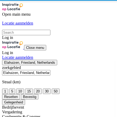
Open main menu
Locatie aanmelden
Log in
Close menu
Log in
Locatie aanmelden
Elahuizen, Friesland, Netherlands
zoekgebied
Straal (km)
1
5
10
15
20
30
50
Resetten
Bevestig
Gelegenheid
Bedrijfsevent
Vergadering
Conferentie & Congres