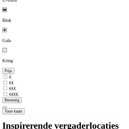
U-vorm
Blok
Gala
Kring
Prijs
€
€€
€€€
€€€€
Bevestig
Toon kaart
Inspirerende vergaderlocaties