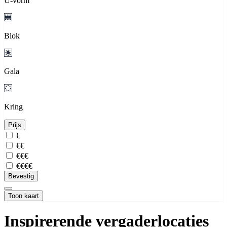
U-vorm
Blok
Gala
Kring
Prijs
€
€€
€€€
€€€€
Bevestig
Toon kaart
Inspirerende vergaderlocaties