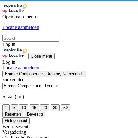
Open main menu
Locatie aanmelden
Log in
Close menu
Log in
Locatie aanmelden
Emmer-Compascuum, Drenthe, Netherlands
zoekgebied
Straal (km)
1
5
10
15
20
30
50
Resetten
Bevestig
Gelegenheid
Bedrijfsevent
Vergadering
Conferentie & Congres