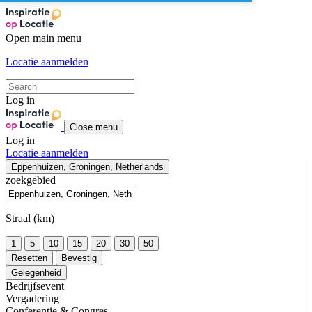
Open main menu
Locatie aanmelden
Log in
Close menu
Log in
Locatie aanmelden
Eppenhuizen, Groningen, Netherlands
zoekgebied
Straal (km)
1
5
10
15
20
30
50
Resetten
Bevestig
Gelegenheid
Bedrijfsevent
Vergadering
Conferentie & Congres