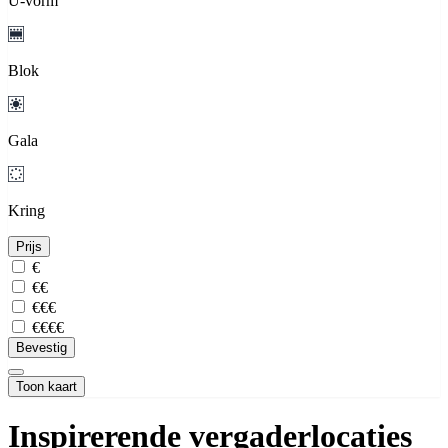
U-vorm
Blok
Gala
Kring
Prijs
€
€€
€€€
€€€€
Bevestig
Toon kaart
Inspirerende vergaderlocaties