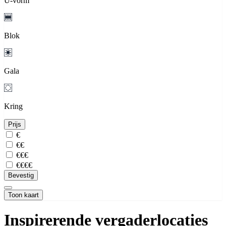
U-vorm
Blok
Gala
Kring
Prijs
€
€€
€€€
€€€€
Bevestig
Toon kaart
Inspirerende vergaderlocaties