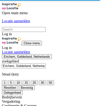
Open main menu
Locatie aanmelden
Log in
Close menu
Log in
Locatie aanmelden
Erichem, Gelderland, Netherlands
zoekgebied
Straal (km)
1
5
10
15
20
30
50
Resetten
Bevestig
Gelegenheid
Bedrijfsevent
Vergadering
Conferentie & Congres