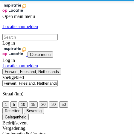
Open main menu
Locatie aanmelden
Log in
Close menu
Log in
Locatie aanmelden
Ferwert, Friesland, Netherlands
zoekgebied
Straal (km)
1
5
10
15
20
30
50
Resetten
Bevestig
Gelegenheid
Bedrijfsevent
Vergadering
Conferentie & Congres