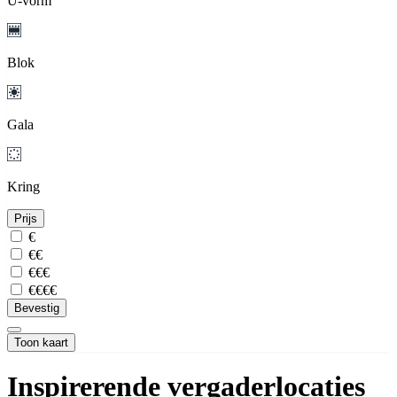
U-vorm
Blok
Gala
Kring
Prijs
€
€€
€€€
€€€€
Bevestig
Toon kaart
Inspirerende vergaderlocaties