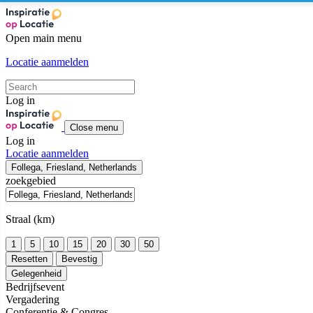
Open main menu
Locatie aanmelden
Log in
Close menu
Log in
Locatie aanmelden
Follega, Friesland, Netherlands
zoekgebied
Straal (km)
1
5
10
15
20
30
50
Resetten
Bevestig
Gelegenheid
Bedrijfsevent
Vergadering
Conferentie & Congres