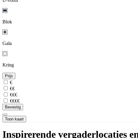
U-vorm
Blok
Gala
Kring
Prijs
€
€€
€€€
€€€€
Bevestig
Toon kaart
Inspirerende vergaderlocaties e