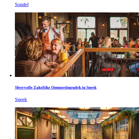
Sondel
Sfeervolle Zakelijke Ontmoetingsplek in Sneek
Sneek