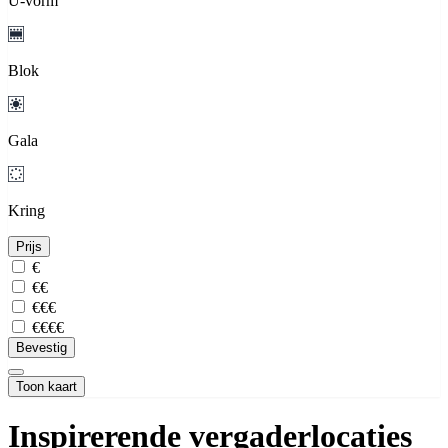
U-vorm
Blok
Gala
Kring
Prijs
€
€€
€€€
€€€€
Bevestig
Toon kaart
Inspirerende vergaderlocaties