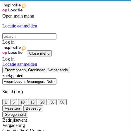
Open main menu
Locatie aanmelden
Log in
Close menu
Log in
Locatie aanmelden
Froombosch, Groningen, Netherlands
zoekgebied
Straal (km)
1
5
10
15
20
30
50
Resetten
Bevestig
Gelegenheid
Bedrijfsevent
Vergadering
Conferentie & Congres