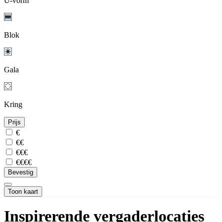
U-vorm
Blok
Gala
Kring
Prijs
€
€€
€€€
€€€€
Bevestig
Toon kaart
Inspirerende vergaderlocaties