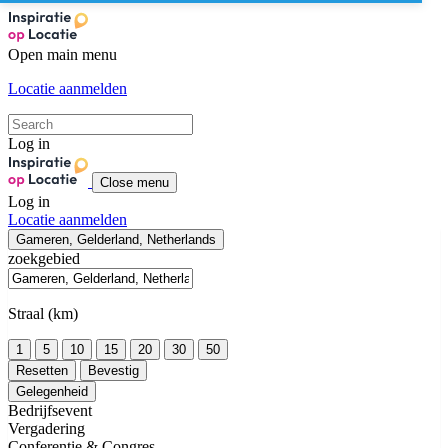
Open main menu
Locatie aanmelden
Log in
Close menu
Log in
Locatie aanmelden
Gameren, Gelderland, Netherlands
zoekgebied
Straal (km)
1
5
10
15
20
30
50
Resetten
Bevestig
Gelegenheid
Bedrijfsevent
Vergadering
Conferentie & Congres