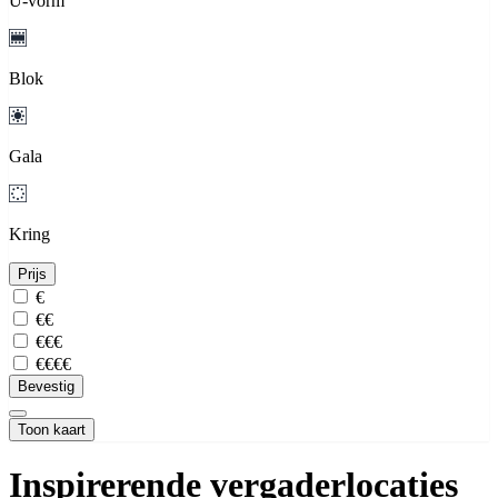
U-vorm
Blok
Gala
Kring
Prijs
€
€€
€€€
€€€€
Bevestig
Toon kaart
Inspirerende vergaderlocaties