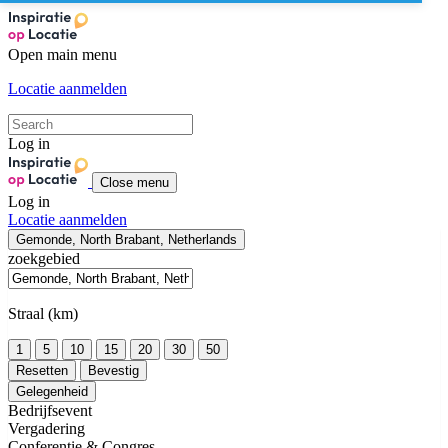
Open main menu
Locatie aanmelden
Log in
Close menu
Log in
Locatie aanmelden
Gemonde, North Brabant, Netherlands
zoekgebied
Straal (km)
1
5
10
15
20
30
50
Resetten
Bevestig
Gelegenheid
Bedrijfsevent
Vergadering
Conferentie & Congres