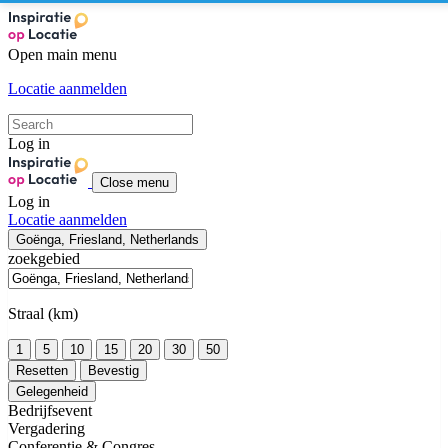
Open main menu
Locatie aanmelden
Log in
Close menu
Log in
Locatie aanmelden
Goënga, Friesland, Netherlands
zoekgebied
Straal (km)
1
5
10
15
20
30
50
Resetten
Bevestig
Gelegenheid
Bedrijfsevent
Vergadering
Conferentie & Congres