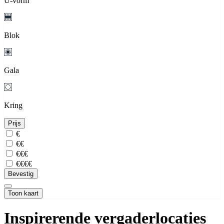
U-vorm
Blok
Gala
Kring
Prijs
€
€€
€€€
€€€€
Bevestig
Toon kaart
Inspirerende vergaderlocaties