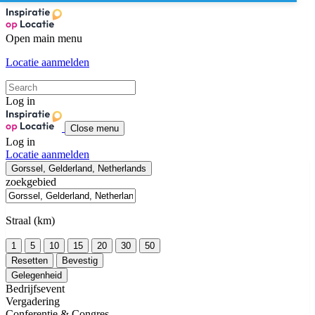
Open main menu
Locatie aanmelden
Log in
Close menu
Log in
Locatie aanmelden
Gorssel, Gelderland, Netherlands
zoekgebied
Straal (km)
1
5
10
15
20
30
50
Resetten
Bevestig
Gelegenheid
Bedrijfsevent
Vergadering
Conferentie & Congres