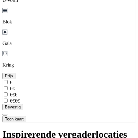
U-vorm
Blok
Gala
Kring
Prijs
€
€€
€€€
€€€€
Bevestig
Toon kaart
Inspirerende vergaderlocaties