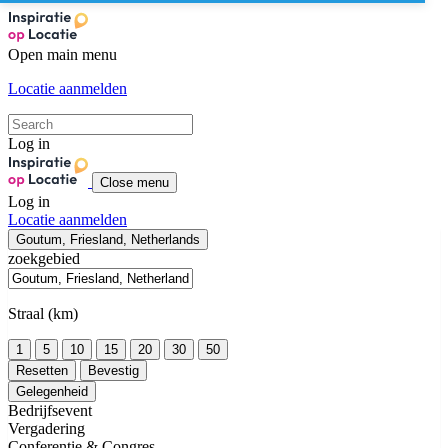
Open main menu
Locatie aanmelden
Log in
Close menu
Log in
Locatie aanmelden
Goutum, Friesland, Netherlands
zoekgebied
Straal (km)
1
5
10
15
20
30
50
Resetten
Bevestig
Gelegenheid
Bedrijfsevent
Vergadering
Conferentie & Congres