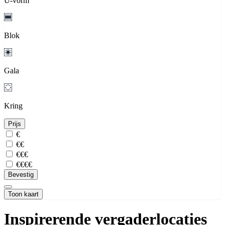
U-vorm
Blok
Gala
Kring
Prijs
€
€€
€€€
€€€€
Bevestig
Toon kaart
Inspirerende vergaderlocaties