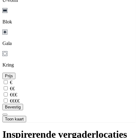
U-vorm
Blok
Gala
Kring
Prijs
€
€€
€€€
€€€€
Bevestig
Toon kaart
Inspirerende vergaderlocaties