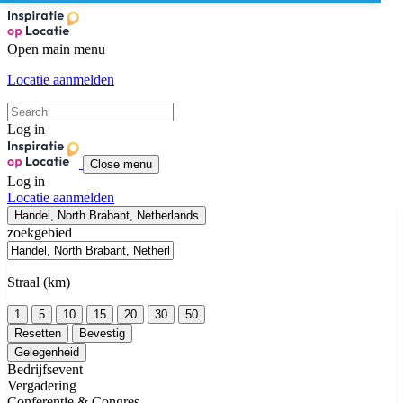
Open main menu
Locatie aanmelden
Log in
Close menu
Log in
Locatie aanmelden
Handel, North Brabant, Netherlands
zoekgebied
Straal (km)
1
5
10
15
20
30
50
Resetten
Bevestig
Gelegenheid
Bedrijfsevent
Vergadering
Conferentie & Congres