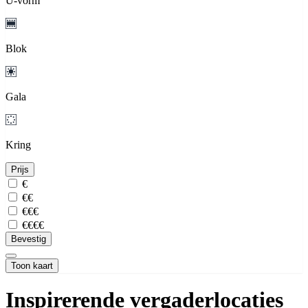
U-vorm
Blok
Gala
Kring
Prijs
€
€€
€€€
€€€€
Bevestig
Toon kaart
Inspirerende vergaderlocaties