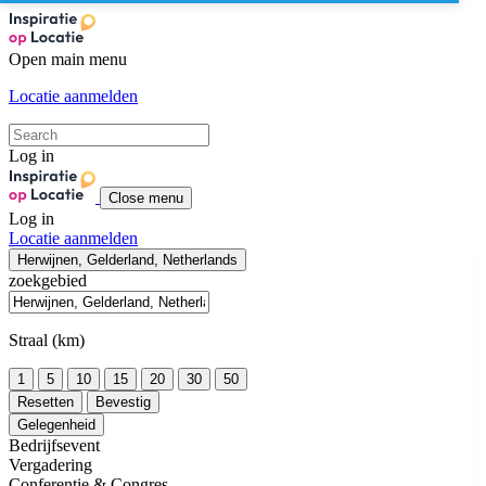
Open main menu
Locatie aanmelden
Log in
Close menu
Log in
Locatie aanmelden
Herwijnen, Gelderland, Netherlands
zoekgebied
Straal (km)
1
5
10
15
20
30
50
Resetten
Bevestig
Gelegenheid
Bedrijfsevent
Vergadering
Conferentie & Congres