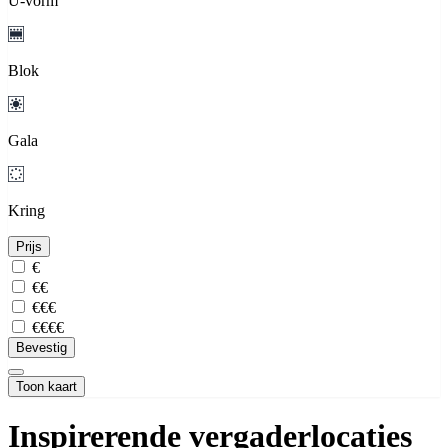
U-vorm
Blok
Gala
Kring
Prijs
€
€€
€€€
€€€€
Bevestig
Toon kaart
Inspirerende vergaderlocaties