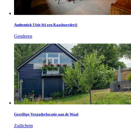
Authentiek Uitje bij een Kaasboerderij
Genderen
Gezellige Vergaderlocatie aan de Waal
Zuilichem