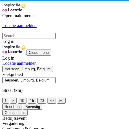
Open main menu
Locatie aanmelden
Log in
Close menu
Log in
Locatie aanmelden
Heusden, Limburg, Belgium
zoekgebied
Straal (km)
1
5
10
15
20
30
50
Resetten
Bevestig
Gelegenheid
Bedrijfsevent
Vergadering
Conferentie & Congres