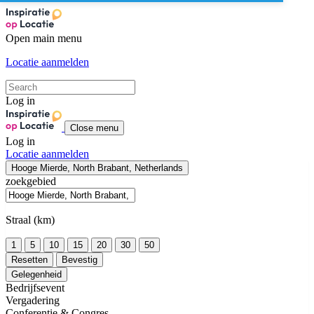
Open main menu
Locatie aanmelden
Log in
Close menu
Log in
Locatie aanmelden
Hooge Mierde, North Brabant, Netherlands
zoekgebied
Straal (km)
1
5
10
15
20
30
50
Resetten
Bevestig
Gelegenheid
Bedrijfsevent
Vergadering
Conferentie & Congres