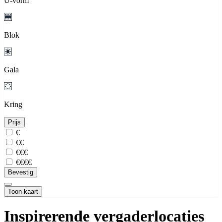
U-vorm
Blok
Gala
Kring
Prijs
€
€€
€€€
€€€€
Bevestig
Toon kaart
Inspirerende vergaderlocaties