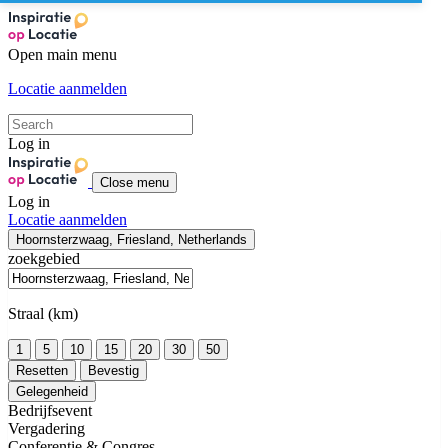
Open main menu
Locatie aanmelden
Log in
Close menu
Log in
Locatie aanmelden
Hoornsterzwaag, Friesland, Netherlands
zoekgebied
Straal (km)
1
5
10
15
20
30
50
Resetten
Bevestig
Gelegenheid
Bedrijfsevent
Vergadering
Conferentie & Congres