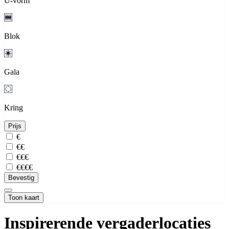
U-vorm
Blok
Gala
Kring
Prijs
€
€€
€€€
€€€€
Bevestig
Toon kaart
Inspirerende vergaderlocaties