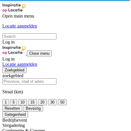
Open main menu
Locatie aanmelden
Log in
Close menu
Log in
Locatie aanmelden
Zoekgebied
zoekgebied
Straal (km)
1
5
10
15
20
30
50
Resetten
Bevestig
Gelegenheid
Bedrijfsevent
Vergadering
Conferentie & Congres