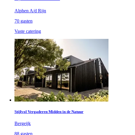
Alphen A/d Rijn
70 gasten
Vaste catering
Stijlvol Vergaderen Midden in de Natuur
Bergeijk
88 gasten