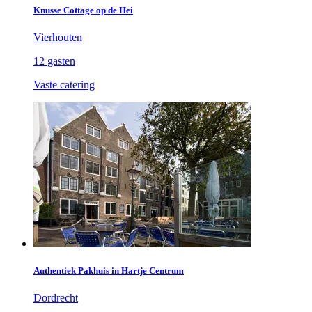
Knusse Cottage op de Hei
Vierhouten
12 gasten
Vaste catering
Authentiek Pakhuis in Hartje Centrum
Dordrecht