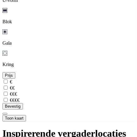
U-vorm
Blok
Gala
Kring
Prijs
€
€€
€€€
€€€€
Bevestig
Toon kaart
Inspirerende vergaderlocaties