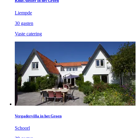
Knus Atelier in het Groen
Liempde
30 gasten
Vaste catering
Vergadervilla in het Groen
Schoorl