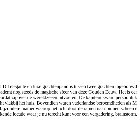
tie! Dit elegante en luxe grachtenpand is tussen twee grachten ingebo
w en ademt nog steeds de magische sfeer van deze Gouden Eeuw. Het is e
rdat zij over de wereldzeeen uitvoeren. De kapitein kwam persoonlijk 
ht vlakbij het huis. Bovendien waren vaderlandse beroemdheden als Mi
bijzondere manier waarop het licht door de ramen naar binnen scheen
nde locatie waar je nu terecht kunt voor een vergadering, brainstorm, p