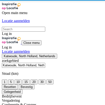
Open main menu
Locatie aanmelden
Log in
Close menu
Log in
Locatie aanmelden
Katwoude, North Holland, Netherlands
zoekgebied
Straal (km)
1
5
10
15
20
30
50
Resetten
Bevestig
Gelegenheid
Bedrijfsevent
Vergadering
Conferentie & Congres