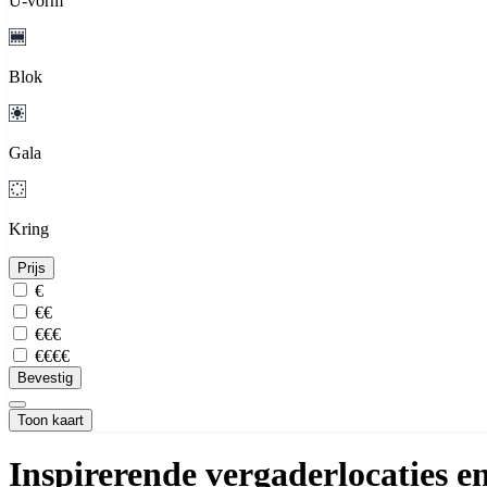
U-vorm
Blok
Gala
Kring
Prijs
€
€€
€€€
€€€€
Bevestig
Toon kaart
Inspirerende vergaderlocaties 