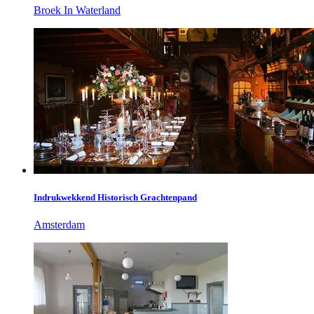
Broek In Waterland
Indrukwekkend Historisch Grachtenpand
Amsterdam