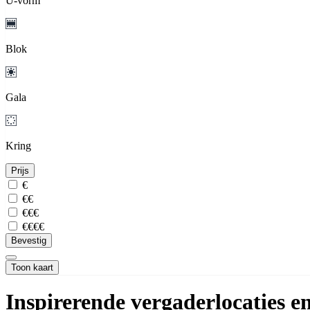
U-vorm
Blok
Gala
Kring
Prijs
€
€€
€€€
€€€€
Bevestig
Toon kaart
Inspirerende vergaderlocaties 