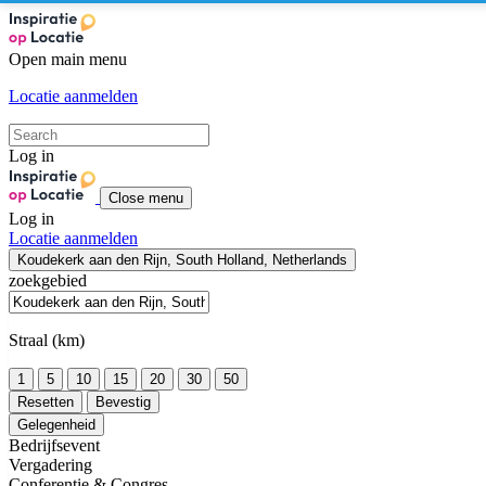
Open main menu
Locatie aanmelden
Log in
Close menu
Log in
Locatie aanmelden
Koudekerk aan den Rijn, South Holland, Netherlands
zoekgebied
Straal (km)
1
5
10
15
20
30
50
Resetten
Bevestig
Gelegenheid
Bedrijfsevent
Vergadering
Conferentie & Congres