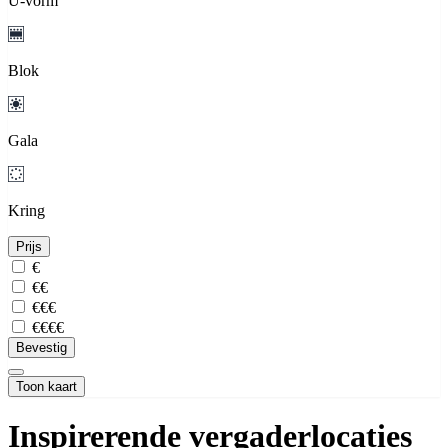
U-vorm
Blok
Gala
Kring
Prijs
€
€€
€€€
€€€€
Bevestig
Toon kaart
Inspirerende vergaderlocaties