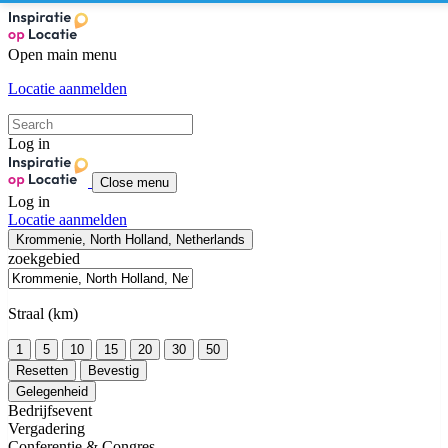
Open main menu
Locatie aanmelden
Log in
Close menu
Log in
Locatie aanmelden
Krommenie, North Holland, Netherlands
zoekgebied
Straal (km)
1
5
10
15
20
30
50
Resetten
Bevestig
Gelegenheid
Bedrijfsevent
Vergadering
Conferentie & Congres