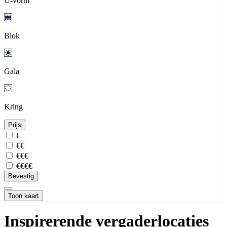
U-vorm
Blok
Gala
Kring
Prijs
€
€€
€€€
€€€€
Bevestig
Toon kaart
Inspirerende vergaderlocaties