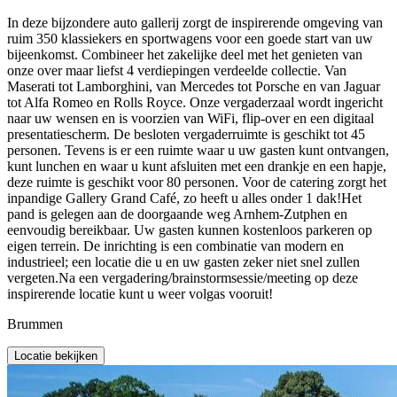
In deze bijzondere auto gallerij zorgt de inspirerende omgeving van
ruim 350 klassiekers en sportwagens voor een goede start van uw
bijeenkomst. Combineer het zakelijke deel met het genieten van
onze over maar liefst 4 verdiepingen verdeelde collectie. Van
Maserati tot Lamborghini, van Mercedes tot Porsche en van Jaguar
tot Alfa Romeo en Rolls Royce. Onze vergaderzaal wordt ingericht
naar uw wensen en is voorzien van WiFi, flip-over en een digitaal
presentatiescherm. De besloten vergaderruimte is geschikt tot 45
personen. Tevens is er een ruimte waar u uw gasten kunt ontvangen,
kunt lunchen en waar u kunt afsluiten met een drankje en een hapje,
deze ruimte is geschikt voor 80 personen. Voor de catering zorgt het
inpandige Gallery Grand Café, zo heeft u alles onder 1 dak!Het
pand is gelegen aan de doorgaande weg Arnhem-Zutphen en
eenvoudig bereikbaar. Uw gasten kunnen kostenloos parkeren op
eigen terrein. De inrichting is een combinatie van modern en
industrieel; een locatie die u en uw gasten zeker niet snel zullen
vergeten.Na een vergadering/brainstormsessie/meeting op deze
inspirerende locatie kunt u weer volgas vooruit!
Brummen
Locatie bekijken