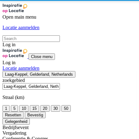
Open main menu
Locatie aanmelden
Log in
Close menu
Log in
Locatie aanmelden
Laag-Keppel, Gelderland, Netherlands
zoekgebied
Straal (km)
1
5
10
15
20
30
50
Resetten
Bevestig
Gelegenheid
Bedrijfsevent
Vergadering
Conferentie & Congres