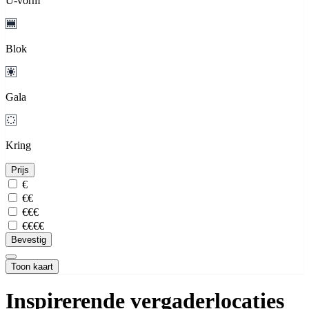
U-vorm
Blok
Gala
Kring
Prijs
€
€€
€€€
€€€€
Bevestig
Toon kaart
Inspirerende vergaderlocaties