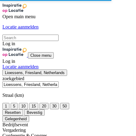
Open main menu
Locatie aanmelden
Log in
Close menu
Log in
Locatie aanmelden
Lioessens, Friesland, Netherlands
zoekgebied
Straal (km)
1
5
10
15
20
30
50
Resetten
Bevestig
Gelegenheid
Bedrijfsevent
Vergadering
Conferentie & Congres