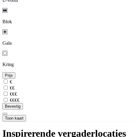
U-vorm
Blok
Gala
Kring
Prijs
€
€€
€€€
€€€€
Bevestig
Toon kaart
Inspirerende vergaderlocaties