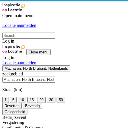
Open main menu
Locatie aanmelden
Log in
Close menu
Log in
Locatie aanmelden
Macharen, North Brabant, Netherlands
zoekgebied
Straal (km)
1
5
10
15
20
30
50
Resetten
Bevestig
Gelegenheid
Bedrijfsevent
Vergadering
Conferentie & Congres