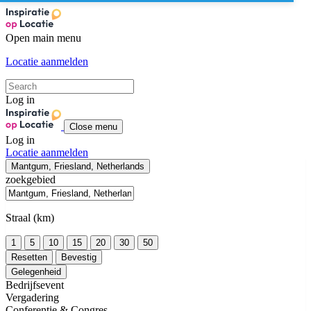
Open main menu
Locatie aanmelden
Log in
Close menu
Log in
Locatie aanmelden
Mantgum, Friesland, Netherlands
zoekgebied
Straal (km)
1
5
10
15
20
30
50
Resetten
Bevestig
Gelegenheid
Bedrijfsevent
Vergadering
Conferentie & Congres