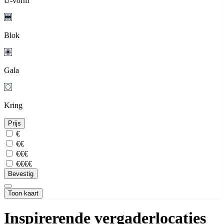
U-vorm
Blok
Gala
Kring
Prijs
€
€€
€€€
€€€€
Bevestig
Toon kaart
Inspirerende vergaderlocaties