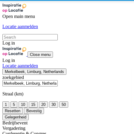
Open main menu
Locatie aanmelden
Log in
Close menu
Log in
Locatie aanmelden
Merkelbeek, Limburg, Netherlands
zoekgebied
Straal (km)
1
5
10
15
20
30
50
Resetten
Bevestig
Gelegenheid
Bedrijfsevent
Vergadering
Conferentie & Congres