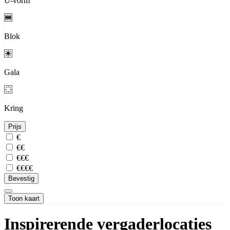
U-vorm
Blok
Gala
Kring
Prijs
€
€€
€€€
€€€€
Bevestig
Toon kaart
Inspirerende vergaderlocaties